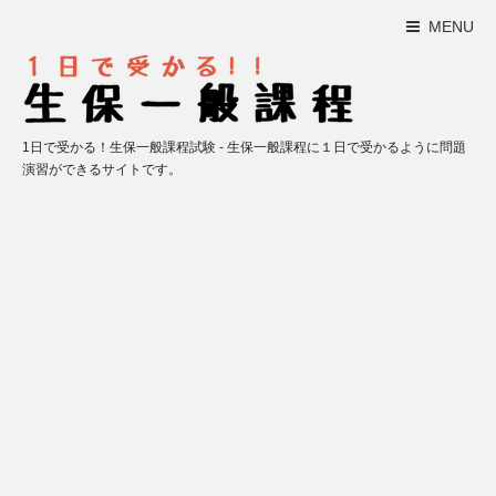
MENU
1日で受かる！生保一般課程試験 - 生保一般課程に１日で受かるように問題
演習ができるサイトです。