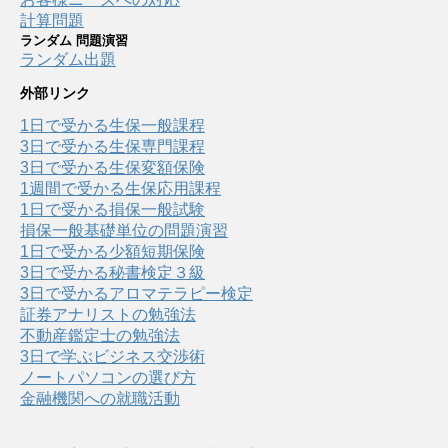
計算問題
ランダム 問題演習
ランダム出題
外部リンク
1日で受かる生保一般課程
3日で受かる生保専門課程
3日で受かる生保変額保険
1週間で受かる生保応用課程
1日で受かる損保一般試験
損保一般基礎単位の問題演習
1日で受かる少額短期保険
3日で受かる秘書検定３級
3日で受かるアロマテラピー検定
証券アナリストの勉強法
不動産鑑定士の勉強法
3日で学ぶビジネス交渉術
ノートパソコンの選び方
金融機関への就職活動