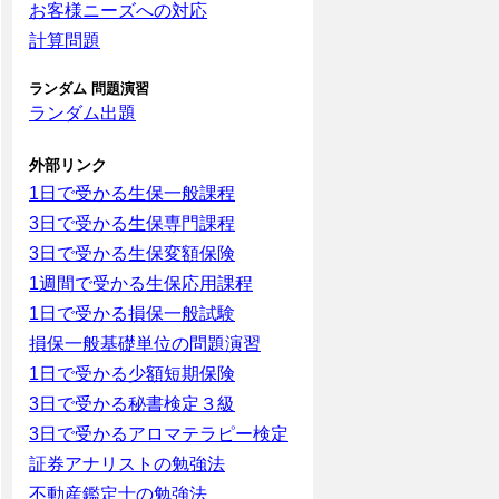
お客様ニーズへの対応
計算問題
ランダム 問題演習
ランダム出題
外部リンク
1日で受かる生保一般課程
3日で受かる生保専門課程
3日で受かる生保変額保険
1週間で受かる生保応用課程
1日で受かる損保一般試験
損保一般基礎単位の問題演習
1日で受かる少額短期保険
3日で受かる秘書検定３級
3日で受かるアロマテラピー検定
証券アナリストの勉強法
不動産鑑定士の勉強法