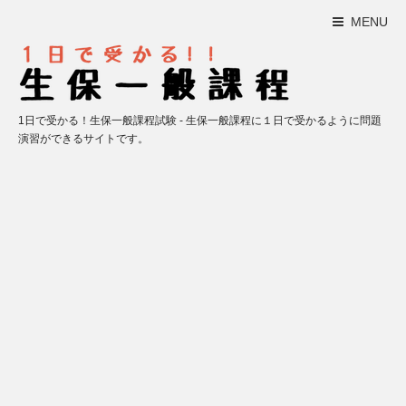
MENU
1日で受かる！生保一般課程試験 - 生保一般課程に１日で受かるように問題
演習ができるサイトです。