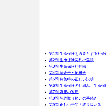
第1問 生命保険を必要とする社
第2問 生命保険契約の選択
第3問 生命保険料控除
第4問 剰余金と配当金
第5問 募集時の正しい説明
第6問 生命保険の仕組み、生命保
第7問 資産の運用
第8問 契約取り扱いの手続き
第9問 正しい告知の取り扱い等