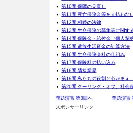
第10問 保障の見直し
第11問 死亡保険金等を支払わな
第12問 相続の法律
第13問 生命保険の募集等に関す
第14問 保険金・給付金（個人契
第15問 遺族生活資金の計算方法
第16問 生命保険会社の仕組み
第17問 保険料の払い込み
第18問 隣接業界
第19問 私たちの役割と心がまえ
第20問 クーリング・オフ、社会
問題演習 第3回へ
問題演習 
スポンサーリンク