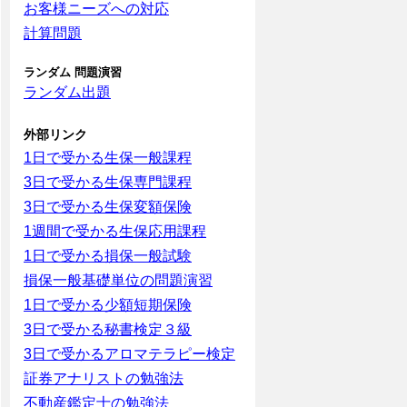
お客様ニーズへの対応
計算問題
ランダム 問題演習
ランダム出題
外部リンク
1日で受かる生保一般課程
3日で受かる生保専門課程
3日で受かる生保変額保険
1週間で受かる生保応用課程
1日で受かる損保一般試験
損保一般基礎単位の問題演習
1日で受かる少額短期保険
3日で受かる秘書検定３級
3日で受かるアロマテラピー検定
証券アナリストの勉強法
不動産鑑定士の勉強法