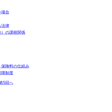
い場合
る法律
約）の課税関係
、保険料の仕組み
保障制度
第5回へ