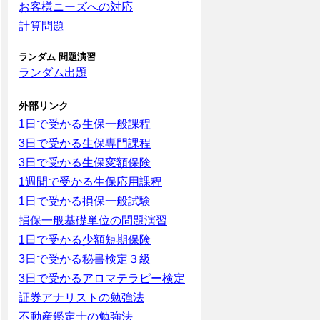
お客様ニーズへの対応
計算問題
ランダム 問題演習
ランダム出題
外部リンク
1日で受かる生保一般課程
3日で受かる生保専門課程
3日で受かる生保変額保険
1週間で受かる生保応用課程
1日で受かる損保一般試験
損保一般基礎単位の問題演習
1日で受かる少額短期保険
3日で受かる秘書検定３級
3日で受かるアロマテラピー検定
証券アナリストの勉強法
不動産鑑定士の勉強法