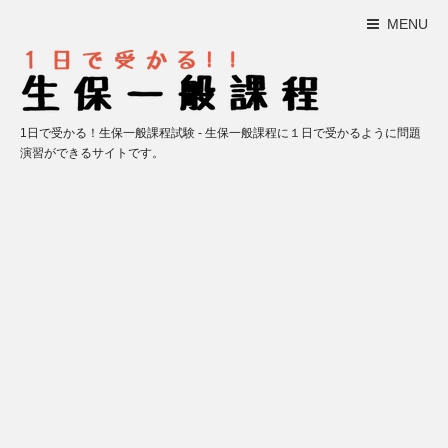
MENU
1日で受かる！生保一般課程試験 - 生保一般課程に１日で受かるように問題
演習ができるサイトです。