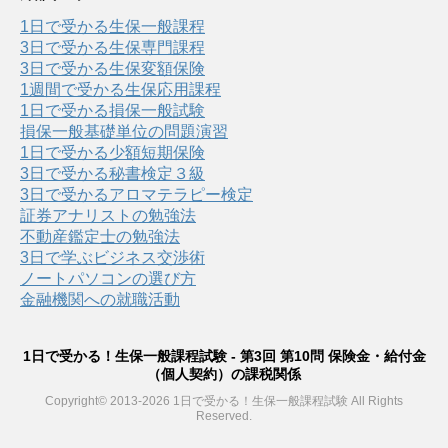
1日で受かる生保一般課程
3日で受かる生保専門課程
3日で受かる生保変額保険
1週間で受かる生保応用課程
1日で受かる損保一般試験
損保一般基礎単位の問題演習
1日で受かる少額短期保険
3日で受かる秘書検定３級
3日で受かるアロマテラピー検定
証券アナリストの勉強法
不動産鑑定士の勉強法
3日で学ぶビジネス交渉術
ノートパソコンの選び方
金融機関への就職活動
1日で受かる！生保一般課程試験 - 第3回 第10問 保険金・給付金
（個人契約）の課税関係
Copyright© 2013-2026 1日で受かる！生保一般課程試験 All Rights
Reserved.