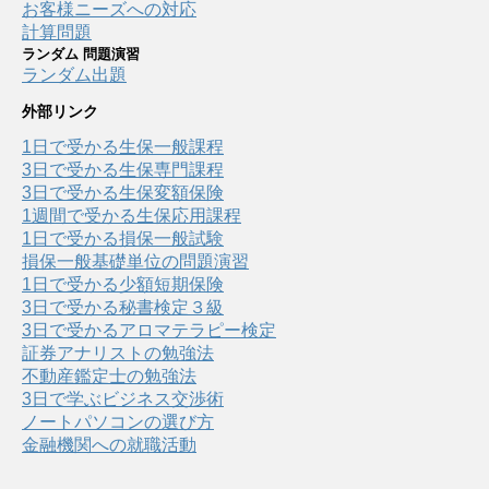
お客様ニーズへの対応
計算問題
ランダム 問題演習
ランダム出題
外部リンク
1日で受かる生保一般課程
3日で受かる生保専門課程
3日で受かる生保変額保険
1週間で受かる生保応用課程
1日で受かる損保一般試験
損保一般基礎単位の問題演習
1日で受かる少額短期保険
3日で受かる秘書検定３級
3日で受かるアロマテラピー検定
証券アナリストの勉強法
不動産鑑定士の勉強法
3日で学ぶビジネス交渉術
ノートパソコンの選び方
金融機関への就職活動