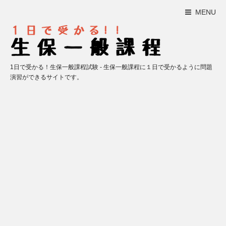
MENU
1日で受かる！生保一般課程試験 - 生保一般課程に１日で受かるように問題
演習ができるサイトです。